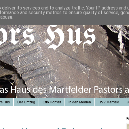
deliver its services and to analyze traffic. Your IP address and
formance and security metrics to ensure quality of service, ge
 abuse.
rs Hus
Der Umzug
Otto Honfelt
in den Medien
HVV Martfeld
U
P