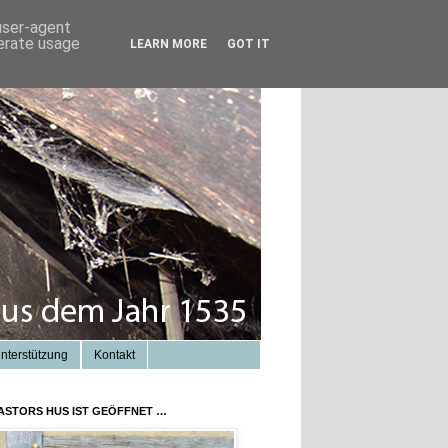
 user-agent
nerate usage
LEARN MORE
GOT IT
nterstützung
Kontakt
ASTORS HUS IST GEÖFFNET …