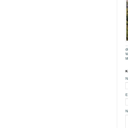
…
d
W
M
K
N
E
N