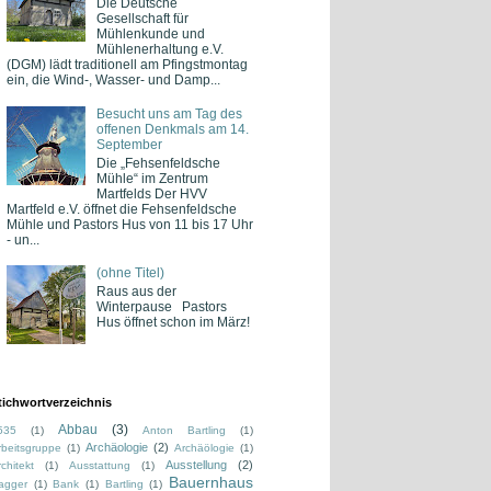
Die Deutsche
Gesellschaft für
Mühlenkunde und
Mühlenerhaltung e.V.
(DGM) lädt traditionell am Pfingstmontag
ein, die Wind-, Wasser- und Damp...
Besucht uns am Tag des
offenen Denkmals am 14.
September
Die „Fehsenfeldsche
Mühle“ im Zentrum
Martfelds Der HVV
Martfeld e.V. öffnet die Fehsenfeldsche
Mühle und Pastors Hus von 11 bis 17 Uhr
- un...
(ohne Titel)
Raus aus der
Winterpause Pastors
Hus öffnet schon im März!
tichwortverzeichnis
Abbau
(3)
535
(1)
Anton Bartling
(1)
Archäologie
(2)
rbeitsgruppe
(1)
Archäölogie
(1)
Ausstellung
(2)
chitekt
(1)
Ausstattung
(1)
Bauernhaus
agger
(1)
Bank
(1)
Bartling
(1)