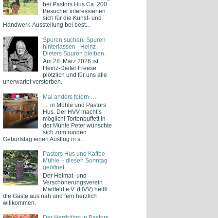
bei Pastors Hus Ca. 200
Besucher interessierten
sich für die Kunst- und
Handwerk-Ausstellung bei best...
Spuren suchen, Spuren
hinterlassen - Heinz-
Dieters Spuren bleiben.
Am 28. März 2026 ist
Heinz-Dieter Freese
plötzlich und für uns alle
unerwartet verstorben.
Mal anders feiern …
… in Mühle und Pastors
Hus. Der HVV macht’s
möglich! Tortenbuffett in
der Mühle Peter wünschte
sich zum runden
Geburtstag einen Ausflug in s...
Pastors Hus und Kaffee-
Mühle – diesen Sonntag
geöffnet
Der Heimat- und
Verschönerungsverein
Martfeld e.V. (HVV) heißt
die Gäste aus nah und fern herzlich
willkommen.
Der Herdrähm in Pastors