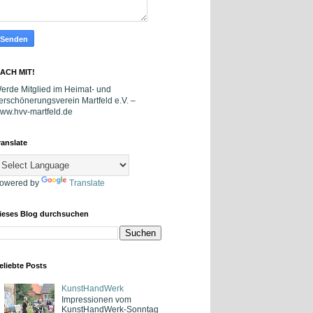
ACH MIT!
erde Mitglied im Heimat- und
erschönerungsverein Martfeld e.V. –
ww.hvv-martfeld.de
ranslate
owered by
Translate
ieses Blog durchsuchen
eliebte Posts
KunstHandWerk
Impressionen vom
KunstHandWerk-Sonntag