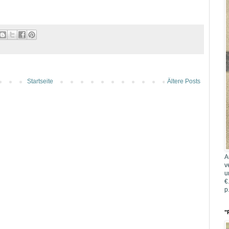
Startseite
Ältere Posts
A
v
u
€
p
"