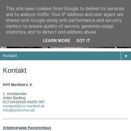
This site uses cookies from Google to deliver its services
and to analyze traffic. Your IP address and user-agent are
shared with Google along with performance and security
metrics to ensure quality of service, generate usage
statistics, and to detect and address abuse.
LEARN MORE
GOT IT
▼
Kontakt
HVV Martfeld e. V.
1. Vorsitzender
Anton Bartling
01714416320/ 04255-397
vorstand@hvv-martfeld.de
info@pastorshus.de
.
Arbeitsgruppe Pastorenhaus