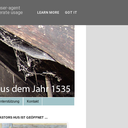
 user-agent
nerate usage
LEARN MORE
GOT IT
nterstützung
Kontakt
ASTORS HUS IST GEÖFFNET …