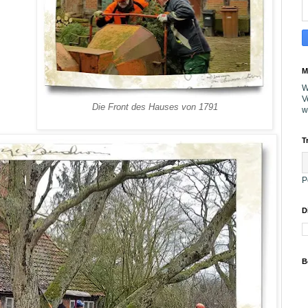
M
W
V
Die Front des Hauses von 1791
w
T
P
D
B