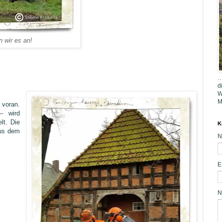
n wir es an!
…
d
W
M
 voran.
– wird
lt. Die
K
us dem
N
E
N