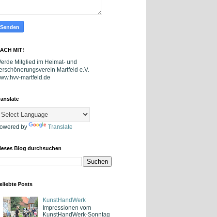
ACH MIT!
erde Mitglied im Heimat- und
erschönerungsverein Martfeld e.V. –
ww.hvv-martfeld.de
ranslate
owered by
Translate
ieses Blog durchsuchen
eliebte Posts
KunstHandWerk
Impressionen vom
KunstHandWerk-Sonntag