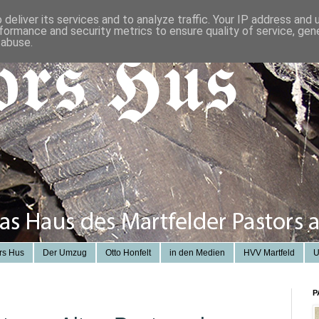
deliver its services and to analyze traffic. Your IP address and
formance and security metrics to ensure quality of service, ge
 abuse.
rs Hus
Der Umzug
Otto Honfelt
in den Medien
HVV Martfeld
U
P