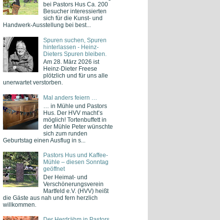
bei Pastors Hus Ca. 200
Besucher interessierten
sich für die Kunst- und
Handwerk-Ausstellung bei best...
Spuren suchen, Spuren
hinterlassen - Heinz-
Dieters Spuren bleiben.
Am 28. März 2026 ist
Heinz-Dieter Freese
plötzlich und für uns alle
unerwartet verstorben.
Mal anders feiern …
… in Mühle und Pastors
Hus. Der HVV macht’s
möglich! Tortenbuffett in
der Mühle Peter wünschte
sich zum runden
Geburtstag einen Ausflug in s...
Pastors Hus und Kaffee-
Mühle – diesen Sonntag
geöffnet
Der Heimat- und
Verschönerungsverein
Martfeld e.V. (HVV) heißt
die Gäste aus nah und fern herzlich
willkommen.
Der Herdrähm in Pastors