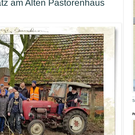
satz am Alten Pastorenhaus
…
S
P