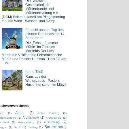
Die Deutsche
Gesellschaft für
Mühlenkunde und
Mühlenerhaltung e.V.
(DGM) lädt traditionell am Pfingstmontag
ein, die Wind-, Wasser- und Damp...
Besucht uns am Tag des
offenen Denkmals am 14.
September
Die „Fehsenfeldsche
Mühle“ im Zentrum
Martfelds Der HVV
Martfeld e.V. öffnet die Fehsenfeldsche
Mühle und Pastors Hus von 11 bis 17 Uhr
- un...
(ohne Titel)
Raus aus der
Winterpause Pastors
Hus öffnet schon im März!
tichwortverzeichnis
Abbau
(3)
535
(1)
Anton Bartling
(1)
Archäologie
(2)
rbeitsgruppe
(1)
Archäölogie
(1)
Ausstellung
(2)
chitekt
(1)
Ausstattung
(1)
Bauernhaus
agger
(1)
Bank
(1)
Bartling
(1)