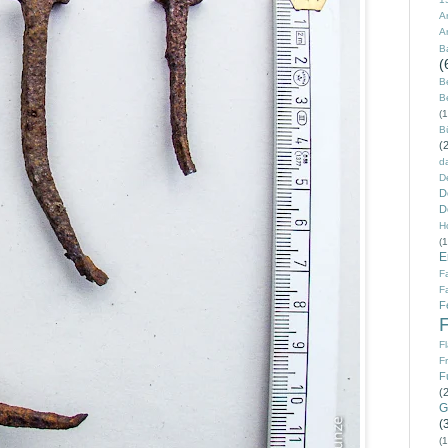
A
Ar
B
(
B
B
(1
B
(
d
D
D
D
H
(1
E
F
F
F
F
F
F
F
(
G
(
(1