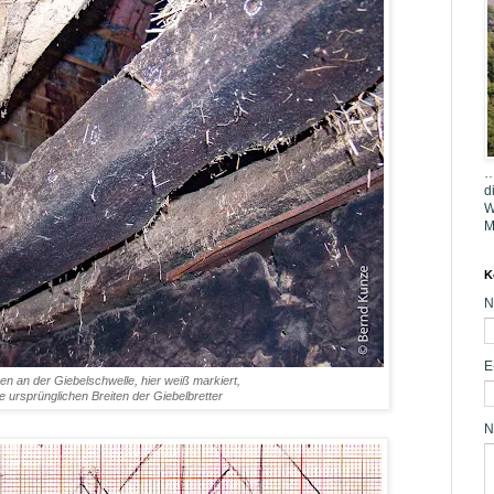
…
d
W
M
K
N
E
n an der Giebelschwelle, hier weiß markiert,
e ursprünglichen Breiten der Giebelbretter
N