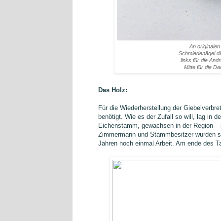
An originalen
Schmiedenägel di
links für die An
Mitte für die Da
Das Holz:
Für die Wiederherstellung der Giebelverbre
benötigt. Wie es der Zufall so will, lag in 
Eichenstamm, gewachsen in der Region – id
Zimmermann und Stammbesitzer wurden sich
Jahren noch einmal Arbeit. Am ende des T