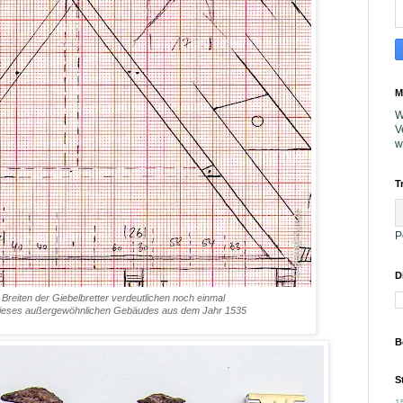
M
W
V
w
T
P
D
reiten der Giebelbretter verdeutlichen noch einmal
t dieses außergewöhnlichen Gebäudes aus dem Jahr 1535
B
S
1