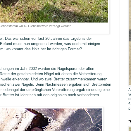
 Eichenstamm will zu Giebelbrettern zersägt werden
el. Das war schon vor fast 20 Jahren das Ergebnis der
 Befund muss nun umgesetzt werden, was doch mit einigen
lem: wo kommt das Holz her im richtigen Format?
chungen im Jahr 2002 wurden die Nagelspuren der alten
n Reste der geschmiedeten Nägel mit denen die Verbretterung
schwelle erkennbar. Und wo zwei Bretter zusammenkamen waren
wischen zwei Nägeln. Beim Nachmessen ergaben sich Brettbreiten
edenagel der ursprünglichen Verbretterung ergab eindeutig eine
A
v
 Bretter ist identisch mit den originalen noch vorhandenen
u
€
p
"