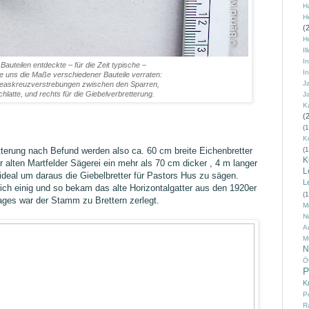
H
H
(
H
Il
I
 Bauteilen entdeckte – für die Zeit typische –
I
e uns die Maße verschiedener Bauteile verraten:
J
dreaskreuzverstrebungen zwischen den Sparren,
chlatte, und rechts für die Giebelverbretterung.
J
K
(
(1
K
tterung nach Befund werden also ca. 60 cm breite Eichenbretter
(1
K
der alten Martfelder Sägerei ein mehr als 70 cm dicker , 4 m langer
L
eal um daraus die Giebelbretter für Pastors Hus zu sägen.
L
 einig und so bekam das alte Horizontalgatter aus den 1920er
(1
ages war der Stamm zu Brettern zerlegt.
M
N
A
M
N
Ö
P
K
Po
R