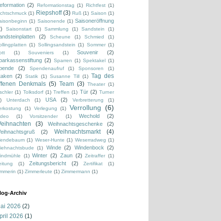
eformation
(2)
Reformationstag
(1)
Richtfest
(1)
Riepshoff
(3)
ichtschmuck
(1)
Ruß
(1)
Saison
(1)
Saisoneröffnung
aisonbeginn
(1)
Saisonende
(1)
2)
Saisonstart
(1)
Sammlung
(1)
Sandstein
(1)
andsteinplatten
(2)
Scheune
(1)
Schmied
(1)
llingplatten
(1)
Sollingsandstein
(1)
Sommer
(1)
Souvenir
(2)
ott
(1)
Souveniers
(1)
parkassenstiftung
(2)
Sparren
(1)
Spektakel
(1)
pende
(2)
Spendenaufruf
(1)
Sponsoren
(1)
Tag des
taken
(2)
Statik
(1)
Susanne Till
(1)
ffenen Denkmals
(5)
Team
(3)
Theater
(1)
Tür
(2)
schler
(1)
Tolksdorf
(1)
Treffen
(1)
Turner
USA
(2)
)
Unterdach
(1)
Verbretterung
(1)
Verrollung
(6)
erkostung
(1)
Verlegung
(1)
Wechold
(2)
ideo
(1)
Vorsitzender
(1)
eihnachten
(3)
Weihnachtsgeschenke
(2)
Weihnachtsmarkt
(4)
eihnachtsgruß
(2)
endebaum
(1)
Weser-Hunte
(1)
Weserradweg
(1)
Winde
(2)
Windenbock
(2)
iehnachtsbude
(1)
Winter
(2)
Zaun
(2)
indmühle
(1)
Zeitraffer
(1)
Zeitungsbericht
(2)
eitung
(1)
Zertifikat
(1)
immerin
(1)
Zimmerleute
(1)
Zimmermann
(1)
log-Archiv
ai 2026
(2)
pril 2026
(1)