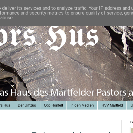
deliver its services and to analyze traffic. Your IP address and
formance and security metrics to ensure quality of service, ge
 abuse.
rs Hus
Der Umzug
Otto Honfelt
in den Medien
HVV Martfeld
U
P