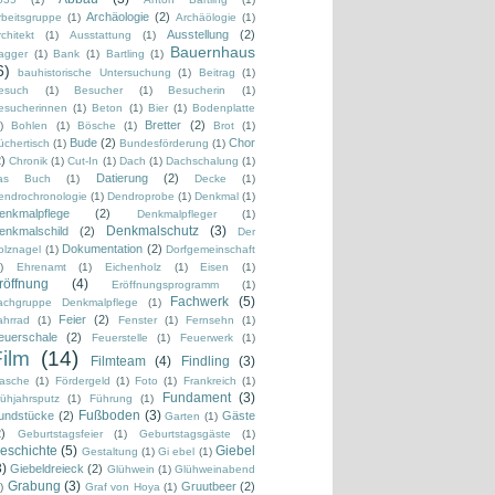
Archäologie
(2)
rbeitsgruppe
(1)
Archäölogie
(1)
Ausstellung
(2)
chitekt
(1)
Ausstattung
(1)
Bauernhaus
agger
(1)
Bank
(1)
Bartling
(1)
6)
bauhistorische Untersuchung
(1)
Beitrag
(1)
esuch
(1)
Besucher
(1)
Besucherin
(1)
esucherinnen
(1)
Beton
(1)
Bier
(1)
Bodenplatte
Bretter
(2)
)
Bohlen
(1)
Bösche
(1)
Brot
(1)
Bude
(2)
Chor
üchertisch
(1)
Bundesförderung
(1)
2)
Chronik
(1)
Cut-In
(1)
Dach
(1)
Dachschalung
(1)
Datierung
(2)
as Buch
(1)
Decke
(1)
endrochronologie
(1)
Dendroprobe
(1)
Denkmal
(1)
enkmalpflege
(2)
Denkmalpfleger
(1)
Denkmalschutz
(3)
enkmalschild
(2)
Der
Dokumentation
(2)
olznagel
(1)
Dorfgemeinschaft
)
Ehrenamt
(1)
Eichenholz
(1)
Eisen
(1)
röffnung
(4)
Eröffnungsprogramm
(1)
Fachwerk
(5)
achgruppe Denkmalpflege
(1)
Feier
(2)
ahrrad
(1)
Fenster
(1)
Fernsehn
(1)
euerschale
(2)
Feuerstelle
(1)
Feuerwerk
(1)
ilm
(14)
Filmteam
(4)
Findling
(3)
lasche
(1)
Fördergeld
(1)
Foto
(1)
Frankreich
(1)
Fundament
(3)
rühjahrsputz
(1)
Führung
(1)
Fußboden
(3)
undstücke
(2)
Gäste
Garten
(1)
2)
Geburtstagsfeier
(1)
Geburtstagsgäste
(1)
eschichte
(5)
Giebel
Gestaltung
(1)
Gi ebel
(1)
3)
Giebeldreieck
(2)
Glühwein
(1)
Glühweinabend
Grabung
(3)
Gruutbeer
(2)
)
Graf von Hoya
(1)