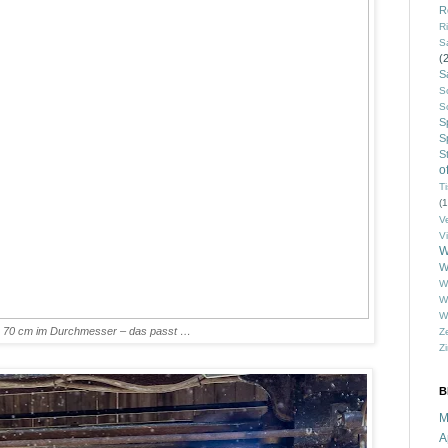
R
R
S
(
S
So
S
S
S
S
o
Ti
(1
V
V
W
W
W
W
W
s 70 cm im Durchmesser – das passt …
Z
Z
B
M
A