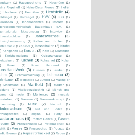
andwerk
(1)
Hausgeschichte
(1)
Haushüter
(1)
Helfer
einz Riepshoff
(1)
Heinz-Dieter Freese
(1)
Herdstelle
(4)
2)
Herdfeuer
(1)
Herdrähm
(1)
HVV
(4)
ohlziegel
(1)
Holznagel
(1)
IGB
(1)
lumination
(1)
Innenansichten
(1)
Inschrift
(1)
nteressengemeinschaft Bauernhaus e.V.
(1)
nternationaler Museumstag
(1)
Interview
(1)
Jahreswechsel
(3)
ahresabschluss
(1)
ahrringbestimmung
(1)
Kaffee und Kuchen
(1)
Kesselhaken
(2)
Kirche
affeemühle
(1)
Kessel
(1)
2)
Konzert
(2)
Kohlgarten
(1)
Korn
(1)
Krambude
)
Kreisheimatbung
(1)
Kreissparkasse
(1)
Kuchen
(3)
Kuhschiet
(2)
reiszeitung
(1)
Kultur
)
Kunst
(1)
Kunst Handwerk
(1)
unstHandWerk
(3)
kurioses
(1)
Landrat
(1)
ehm
(3)
Lehmbau
(3)
Lehmausfachung
(1)
ehmbauer
(2)
lostplaces
(1)
Luftbild
(1)
Making of
Martfeld
(8)
)
Marktstand
(1)
Maurer
(1)
eldung
(1)
Mitgliederzeitschrift
(1)
Mönch und
Mühlentag
(2)
onne
(1)
movie
(1)
museale
usstellung
(1)
Museum
(1)
Museumskonzept
(1)
Musik
(2)
useumstag
(1)
Nachruf
(1)
iedersachsen
(3)
Nut und Feder
(1)
ffnungszeiten
(1)
original
(1)
Party
(1)
astorenhaus
(6)
Pastors
Pastors Garten
(1)
reutter
(2)
Pflanzenmarkt
(1)
Pfotenabdruck
(1)
Presse
(2)
litik
(1)
Presseschau
(1)
Putztag
(1)
Rapsstrohhäcksel
(2)
adio Bremen
(1)
Reden
(1)