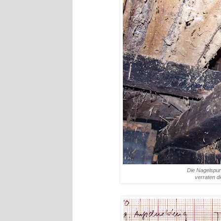
Die Nagelspure
verraten di