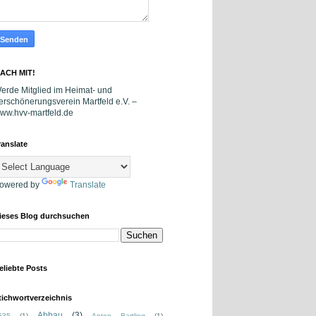
ACH MIT!
erde Mitglied im Heimat- und
erschönerungsverein Martfeld e.V. –
ww.hvv-martfeld.de
ranslate
owered by
Translate
ieses Blog durchsuchen
eliebte Posts
tichwortverzeichnis
Abbau
(3)
535
(1)
Anton Bartling
(1)