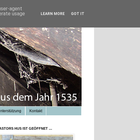
 user-agent
nerate usage
LEARN MORE
GOT IT
nterstützung
Kontakt
ASTORS HUS IST GEÖFFNET …