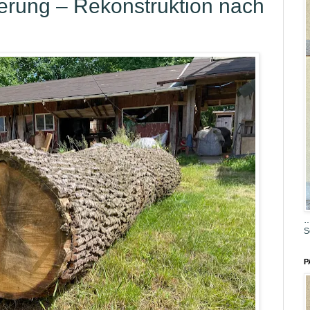
terung – Rekonstruktion nach
…
S
P